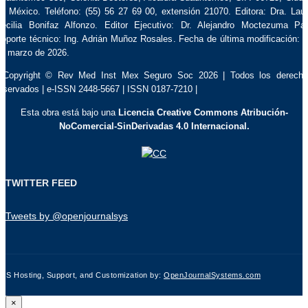
e México. Teléfono: (55) 56 27 69 00, extensión 21070. Editora: Dra. Lau
ecilia Bonifaz Alfonzo. Editor Ejecutivo: Dr. Alejandro Moctezuma Pa
oporte técnico: Ing. Adrián Muñoz Rosales. Fecha de última modificación: 
e marzo de 2026.
 Copyright © Rev Med Inst Mex Seguro Soc 2026 | Todos los derech
eservados | e-ISSN 2448-5667 | ISSN 0187-7210 |
Esta obra está bajo una
Licencia Creative Commons Atribución-
NoComercial-SinDerivadas 4.0 Internacional.
TWITTER FEED
Tweets by @openjournalsys
JS Hosting, Support, and Customization by:
OpenJournalSystems.com
×