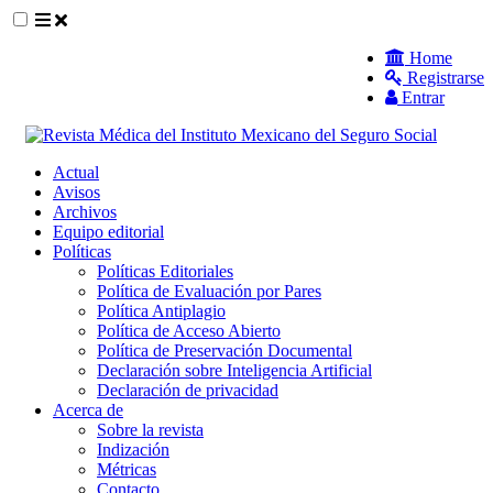
##plugins.themes.themeEleven.accessible_
Home
Registrarse
##plugins.themes.themeEleven.accessible_menu.main_navigat
Entrar
##plugins.themes.themeEleven.accessible_menu.main_content
##plugins.themes.themeEleven.accessible_menu.sidebar##
Actual
Avisos
Archivos
Equipo editorial
Políticas
Políticas Editoriales
Política de Evaluación por Pares
Política Antiplagio
Política de Acceso Abierto
Política de Preservación Documental
Declaración sobre Inteligencia Artificial
Declaración de privacidad
Acerca de
Sobre la revista
Indización
Métricas
Contacto