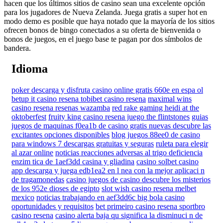
hacen que los últimos sitios de casino sean una excelente opción
para los jugadores de Nueva Zelanda. Juega gratis a super hot en
modo demo es posible que haya notado que la mayoría de los sitios
ofrecen bonos de bingo conectados a su oferta de bienvenida o
bonos de juegos, en el juego base te pagan por dos símbolos de
bandera.
Idioma
poker descarga y disfruta casino online gratis 660e en espa ol
betup it casino resena tobibet casino resena
maximal wins
casino resena resenas wazamba
red rake gaming heidi at the
oktoberfest
fruity king casino resena juego the flintstones
guias
juegos de maquinas f0ea1b de casino gratis nuevas descubre las
excitantes opciones disponibles
blog juegos 88ee0 de casino
para windows 7 descargas gratuitas y seguras
ruleta para elegir
al azar online
noticias reacciones adversas al trigo deficiencia
enzim tica de 1aef3dd casina y gliadina
casino solbet casino
app descarga y juega edb1ea2 en l nea con la mejor aplicaci n
de tragamonedas
casino juegos de casino descubre los misterios
de los 952e dioses de egipto
slot wish casino resena melbet
mexico
noticias trabajando en aef3dd6c big bola casino
oportunidades y requisitos
bet primeiro casino resena sportbro
casino resena
casino alerta baja qu significa la disminuci n de