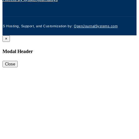
JS Hosting, Support, and Customization by:
OpenJournalSystems.com
×
Modal Header
Close