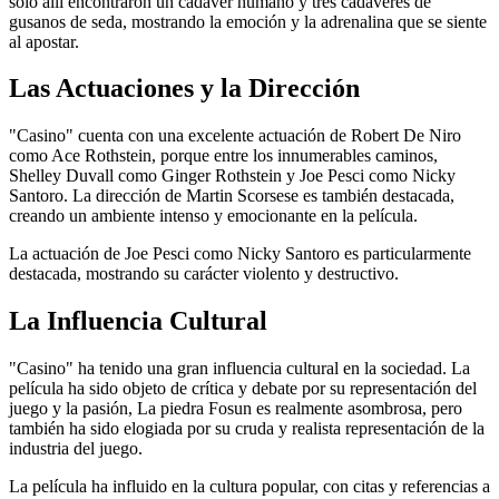
sólo allí encontraron un cadáver humano y tres cadáveres de
gusanos de seda, mostrando la emoción y la adrenalina que se siente
al apostar.
Las Actuaciones y la Dirección
"Casino" cuenta con una excelente actuación de Robert De Niro
como Ace Rothstein, porque entre los innumerables caminos,
Shelley Duvall como Ginger Rothstein y Joe Pesci como Nicky
Santoro. La dirección de Martin Scorsese es también destacada,
creando un ambiente intenso y emocionante en la película.
La actuación de Joe Pesci como Nicky Santoro es particularmente
destacada, mostrando su carácter violento y destructivo.
La Influencia Cultural
"Casino" ha tenido una gran influencia cultural en la sociedad. La
película ha sido objeto de crítica y debate por su representación del
juego y la pasión, La piedra Fosun es realmente asombrosa, pero
también ha sido elogiada por su cruda y realista representación de la
industria del juego.
La película ha influido en la cultura popular, con citas y referencias a