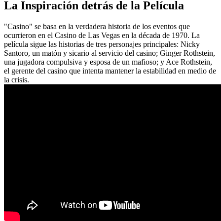
La Inspiración detrás de la Película
"Casino" se basa en la verdadera historia de los eventos que
ocurrieron en el Casino de Las Vegas en la década de 1970. La
película sigue las historias de tres personajes principales: Nicky
Santoro, un matón y sicario al servicio del casino; Ginger Rothstein,
una jugadora compulsiva y esposa de un mafioso; y Ace Rothstein,
el gerente del casino que intenta mantener la estabilidad en medio de
la crisis.