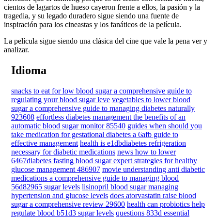
cientos de lagartos de hueso cayeron frente a ellos, la pasión y la
tragedia, y su legado duradero sigue siendo una fuente de
inspiración para los cineastas y los fanáticos de la película.
La película sigue siendo una clásica del cine que vale la pena ver y
analizar.
Idioma
snacks to eat for low blood sugar a comprehensive guide to
regulating your blood sugar leve
vegetables to lower blood
sugar a comprehensive guide to managing diabetes naturally
923608
effortless diabetes management the benefits of an
automatic blood sugar monitor 85540
guides when should you
take medication for gestational diabetes a 6afb guide to
effective management
health is e1dbdiabetes refrigeration
necessary for diabetic medications
news how to lower
6467diabetes fasting blood sugar expert strategies for healthy
glucose management 486907
movie understanding anti diabetic
medications a comprehensive guide to managing blood
56d82965 sugar levels
lisinopril blood sugar managing
hypertension and glucose levels
does atorvastatin raise blood
sugar a comprehensive review 29600
health can probiotics help
regulate blood b51d3 sugar levels
questions 833d essential