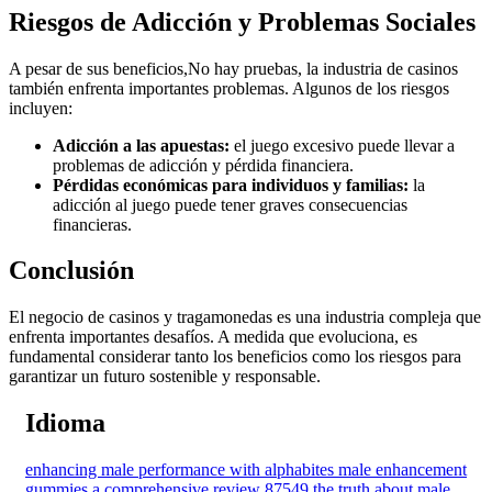
Riesgos de Adicción y Problemas Sociales
A pesar de sus beneficios,No hay pruebas, la industria de casinos
también enfrenta importantes problemas. Algunos de los riesgos
incluyen:
Adicción a las apuestas:
el juego excesivo puede llevar a
problemas de adicción y pérdida financiera.
Pérdidas económicas para individuos y familias:
la
adicción al juego puede tener graves consecuencias
financieras.
Conclusión
El negocio de casinos y tragamonedas es una industria compleja que
enfrenta importantes desafíos. A medida que evoluciona, es
fundamental considerar tanto los beneficios como los riesgos para
garantizar un futuro sostenible y responsable.
Idioma
enhancing male performance with alphabites male enhancement
gummies a comprehensive review 87549
the truth about male