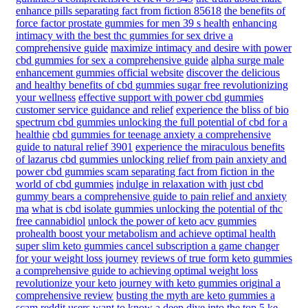
enhance pills separating fact from fiction 85618
the benefits of
force factor prostate gummies for men 39 s health
enhancing
intimacy with the best thc gummies for sex drive a
comprehensive guide
maximize intimacy and desire with power
cbd gummies for sex a comprehensive guide
alpha surge male
enhancement gummies official website
discover the delicious
and healthy benefits of cbd gummies sugar free revolutionizing
your wellness
effective support with power cbd gummies
customer service guidance and relief
experience the bliss of bio
spectrum cbd gummies unlocking the full potential of cbd for a
healthie
cbd gummies for teenage anxiety a comprehensive
guide to natural relief 3901
experience the miraculous benefits
of lazarus cbd gummies unlocking relief from pain anxiety and
power cbd gummies scam separating fact from fiction in the
world of cbd gummies
indulge in relaxation with just cbd
gummy bears a comprehensive guide to pain relief and anxiety
ma
what is cbd isolate gummies unlocking the potential of thc
free cannabidiol
unlock the power of keto acv gummies
prohealth boost your metabolism and achieve optimal health
super slim keto gummies cancel subscription a game changer
for your weight loss journey
reviews of true form keto gummies
a comprehensive guide to achieving optimal weight loss
revolutionize your keto journey with keto gummies original a
comprehensive review
busting the myth are keto gummies a
scam reddit users want to know a deep dive into the top 5 ke