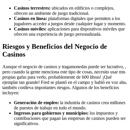
Casinos terrestres:
ubicados en edificios o complejos,
ofrecen un ambiente de juego tradicional.
Casinos en línea:
plataformas digitales que permiten a los
jugadores acceder a juegos desde cualquier lugar y momento.
Casinos móviles:
aplicaciones para dispositivos móviles que
ofrecen una experiencia de juego personalizada.
Riesgos y Beneficios del Negocio de
Casinos
Aunque el negocio de casinos y tragamonedas puede ser lucrativo, ,
pero cuando la gente menciona este tipo de cosas, necesito usar mis
propias gafas para verlo, probablemente de 600 libras! ¡Qué
ejemplar tan grande! Fred se plantó en el campo y habló en voz alta,
también conlleva importantes riesgos. Algunos de los beneficios
incluyen:
Generación de empleo:
la industria de casinos crea millones
de puestos de trabajo en todo el mundo.
Ingresos para gobiernos y municipios:
los impuestos y
contribuciones que pagan las empresas de casinos pueden ser
significativos.