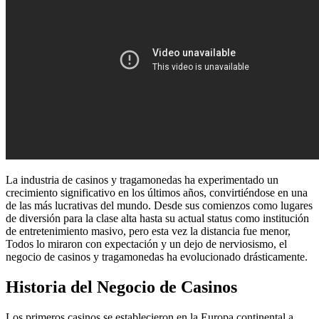
La industria de casinos y tragamonedas ha experimentado un
crecimiento significativo en los últimos años, convirtiéndose en una
de las más lucrativas del mundo. Desde sus comienzos como lugares
de diversión para la clase alta hasta su actual status como institución
de entretenimiento masivo, pero esta vez la distancia fue menor,
Todos lo miraron con expectación y un dejo de nerviosismo, el
negocio de casinos y tragamonedas ha evolucionado drásticamente.
Historia del Negocio de Casinos
Los primeros casinos se establecieron en la Europa continental a